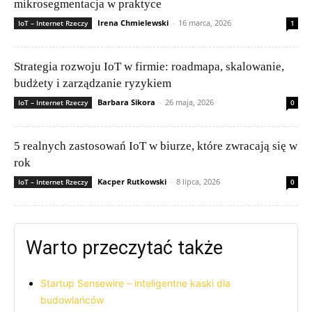
mikrosegmentacja w praktyce
Irena Chmielewski
-
16 marca, 2026
IoT – Internet Rzeczy
1
Strategia rozwoju IoT w firmie: roadmapa, skalowanie,
budżety i zarządzanie ryzykiem
Barbara Sikora
-
26 maja, 2026
IoT – Internet Rzeczy
0
5 realnych zastosowań IoT w biurze, które zwracają się w
rok
Kacper Rutkowski
-
8 lipca, 2026
IoT – Internet Rzeczy
0
Warto przeczytać także
Startup Sensewire – inteligentne kaski dla
budowlańców