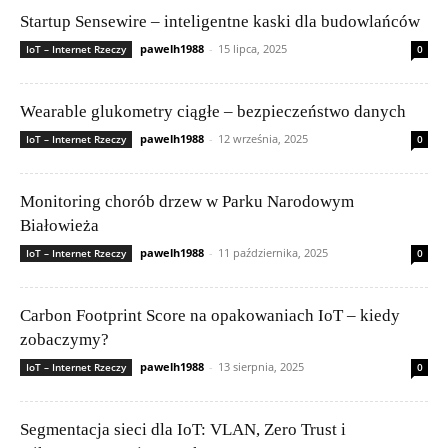
Startup Sensewire – inteligentne kaski dla budowlańców
pawelh1988
-
15 lipca, 2025
IoT – Internet Rzeczy
0
Wearable glukometry ciągłe – bezpieczeństwo danych
pawelh1988
-
12 września, 2025
IoT – Internet Rzeczy
0
Monitoring chorób drzew w Parku Narodowym
Białowieża
pawelh1988
-
11 października, 2025
IoT – Internet Rzeczy
0
Carbon Footprint Score na opakowaniach IoT – kiedy
zobaczymy?
pawelh1988
-
13 sierpnia, 2025
IoT – Internet Rzeczy
0
Segmentacja sieci dla IoT: VLAN, Zero Trust i