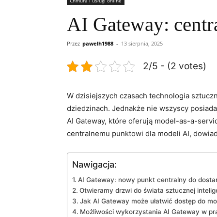
Chmura i usługi online
AI Gateway: centr
Przez
pawelh1988
-
13 sierpnia, 2025
2/5 - (2 votes)
W dzisiejszych ‍czasach technologia sztuczn
dziedzinach. Jednakże nie ‌wszyscy posiadają
AI Gateway, które⁣ oferują ‌model-as-a-servi
centralnemu punktowi dla modeli⁣ AI, dowiadu
Nawigacja:
AI Gateway: nowy punkt centralny do dostar
Otwieramy drzwi do⁢ świata⁣ sztucznej intelig
Jak AI Gateway może ułatwić dostęp do mod
Możliwości wykorzystania ‍AI Gateway w pr