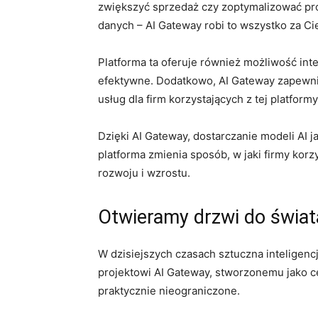
zwiększyć sprzedaż ⁤czy zoptymalizować pro
danych – AI ‍Gateway robi to wszystko za Ci
Platforma ta oferuje również możliwość integr
efektywne. Dodatkowo,​ AI Gateway zapewnia
usług⁣ dla firm ⁣korzystających z tej platformy
Dzięki‍ AI⁣ Gateway, dostarczanie modeli AI ja
‌platforma zmienia sposób, w jaki firmy korz
rozwoju i wzrostu.
Otwieramy drzwi do⁢ świata
W dzisiejszych czasach sztuczna inteligencj
‌projektowi AI Gateway, stworzonemu jako ce
⁢praktycznie ‍nieograniczone.