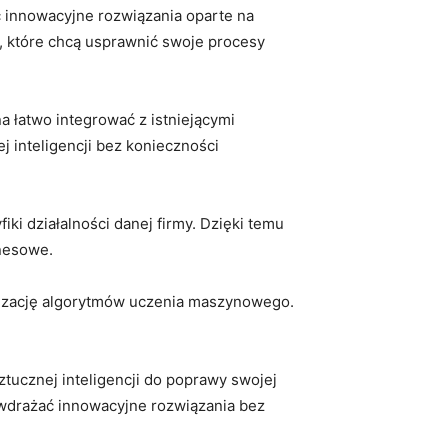
ć ‌innowacyjne rozwiązania oparte ⁢na
i, które ‌chcą usprawnić swoje procesy⁢
 łatwo integrować z istniejącymi
j inteligencji bez konieczności
ki działalności danej firmy. Dzięki temu​
znesowe.
izację algorytmów uczenia⁢ maszynowego. ​
sztucznej inteligencji do poprawy swojej
wdrażać innowacyjne ‍rozwiązania ‌bez