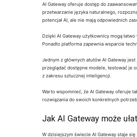
AI Gateway ⁣oferuje dostęp⁣ do zaawansowany
przetwarzanie języka naturalnego, rozpoznaw
potencjał AI, ale ⁣nie mają ⁤odpowiednich z
Dzięki⁣ AI Gateway użytkownicy mogą łatwo⁣ 
‍Ponadto platforma zapewnia wsparcie techni
Jednym z głównych ​atutów AI Gateway jest 
przeglądać​ dostępne modele, testować je o
z zakresu sztucznej​ inteligencji.
Warto wspomnieć, że AI Gateway oferuje ta
rozwiązania⁢ do swoich⁣ konkretnych potrzeb
Jak AI Gateway może ułat
W dzisiejszym świecie ​AI Gateway staje się