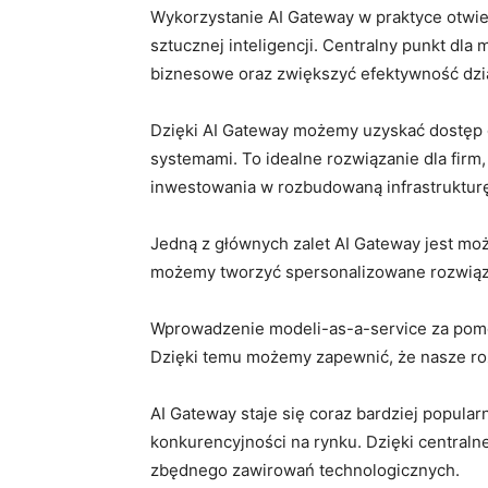
Wykorzystanie​ AI Gateway w praktyce otwiera
sztucznej ​inteligencji.​ Centralny punkt dl
biznesowe oraz zwiększyć efektywność dzia
Dzięki AI Gateway możemy uzyskać ⁤dostęp⁤
systemami. To ​idealne rozwiązanie dla ⁣fir
inwestowania w rozbudowaną infrastruktur
Jedną z głównych zalet ‍AI Gateway jest możl
możemy ​tworzyć ​spersonalizowane ⁤rozwią
Wprowadzenie modeli-as-a-service za pomoc
Dzięki temu możemy zapewnić, że ‌nasze ‍roz
AI Gateway staje się coraz bardziej popular
konkurencyjności​ na rynku. Dzięki central
zbędnego zawirowań technologicznych.