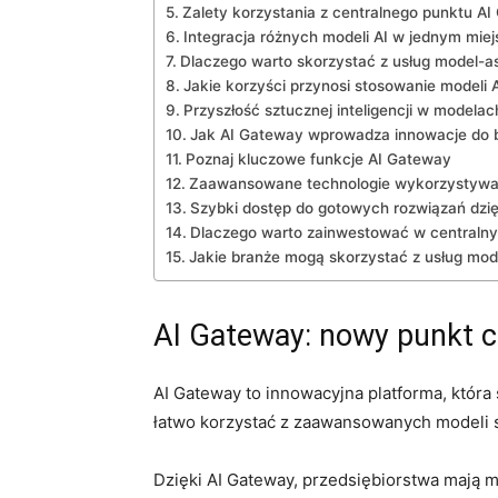
Zalety korzystania z centralnego⁣ punktu A
Integracja różnych modeli AI w jednym miej
Dlaczego warto skorzystać​ z ⁣usług model-a
Jakie⁢ korzyści⁤ przynosi stosowanie ⁢modeli A
Przyszłość sztucznej inteligencji w modelac
Jak AI Gateway wprowadza innowacje do‍ 
Poznaj kluczowe funkcje AI Gateway
Zaawansowane technologie wykorzystywa
Szybki dostęp do gotowych rozwiązań dzię
Dlaczego warto zainwestować w centralny
Jakie branże mogą skorzystać z usług mod
AI Gateway: nowy punkt ce
AI Gateway to innowacyjna platforma, która 
łatwo ‌korzystać z zaawansowanych modeli sz
Dzięki AI ⁣Gateway, przedsiębiorstwa mają 