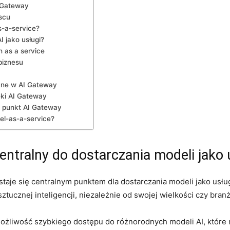
I Gateway
scu
s-a-service?
I jako usługi?
h as a service
biznesu
ne w AI ‍Gateway
ki ⁤AI Gateway
 punkt AI Gateway
el-as-a-service?
ntralny do dostarczania modeli jako 
staje się centralnym punktem dla dostarczania modeli jako usług
tucznej inteligencji, niezależnie od swojej wielkości​ czy branż
‍możliwość szybkiego dostępu⁤ do różnorodnych modeli AI, które