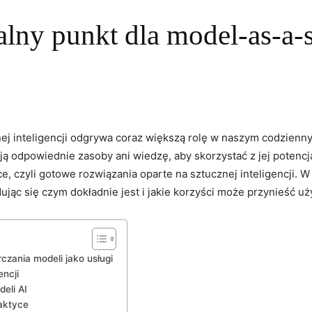
alny punkt dla model-as-a-
ej⁢ inteligencji‌ odgrywa‌ coraz większą rolę w naszym codzien
 odpowiednie zasoby ani wiedzę, aby skorzystać ‍z jej potencjału
ce, czyli gotowe rozwiązania oparte na‍ sztucznej inteligencji. W
jąc ​się czym dokładnie jest i​ jakie korzyści może‌ przynieść 
czania modeli jako usługi
encji
eli AI
aktyce