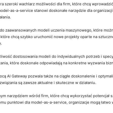
​ szeroki wachlarz możliwości​ dla firm,⁤ które ⁣chcą wprowadzi
a model-as-a-service stanowi ‍doskonałe narzędzie dla organizacj
łania.
 do zaawansowanych modeli uczenia maszynowego, które ‌można⁤
m, które chcą szybko uruchomić nowe projekty oparte na sztuczne
ę.
iwość dostosowania modeli do indywidualnych⁣ potrzeb i ⁣specyfi
zania, które doskonale odpowiadają na ⁤konkretne wyzwania bi
ą AI ‍Gateway pozwala także na ciągłe ⁢doskonalenie i optymal
wiązania ⁢są zawsze aktualne i skuteczne w działaniu.
nym narzędziem wśród ‍firm,‌ które chcą wykorzystać potencjał ⁤
nemu punktowi dla model-as-a-service, organizacje mogą łatwo 