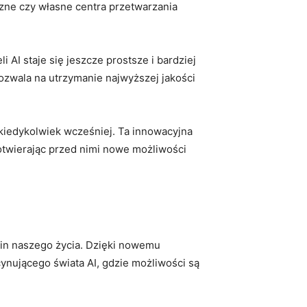
ne czy własne‌ centra ⁣przetwarzania
⁤AI‍ staje się jeszcze prostsze i bardziej
pozwala na utrzymanie najwyższej jakości
ż⁤ kiedykolwiek ⁤wcześniej. Ta innowacyjna
, otwierając przed⁤ nimi nowe możliwości
edzin naszego życia. Dzięki nowemu
nującego świata AI, ‌gdzie⁤ możliwości są