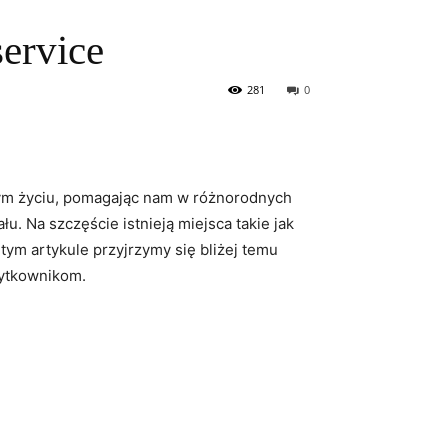
service
281
0
nym‍ życiu, pomagając ⁤nam w różnorodnych
. Na szczęście istnieją ​miejsca ⁤takie jak
 tym‌ artykule przyjrzymy się bliżej temu
użytkownikom.