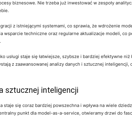
cesy​ biznesowe. Nie trzeba już inwestować w zespoły analitycz
ebie.
acji z‌ istniejącymi systemami, co sprawia,​ że wdrożenie modeli 
 wsparcie techniczne oraz regularne aktualizacje​ modeli, co ‍
.
ko usługi⁢ staje się łatwiejsze, ⁢szybsze i⁤ bardziej efektywne​ ni
ystają​ z zaawansowanej ​analizy danych i sztucznej inteligencji
⁣ sztucznej inteligencji
a staje⁢ się coraz bardziej⁤ powszechna i wpływa⁢ na ‍wiele dzi
ntralny punkt dla model-as-a-service, ​otwieramy drzwi do fascy