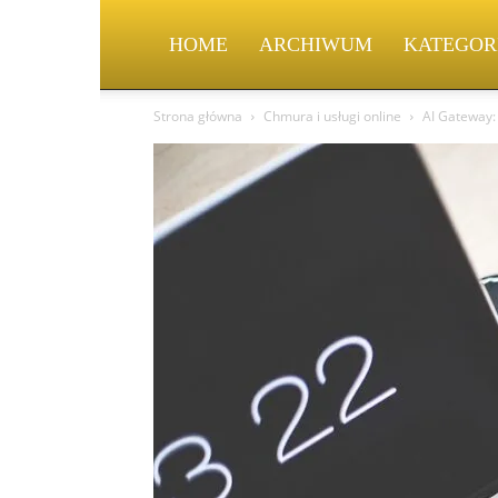
HOME
ARCHIWUM
KATEGOR
Strona główna
Chmura i usługi online
AI Gateway: