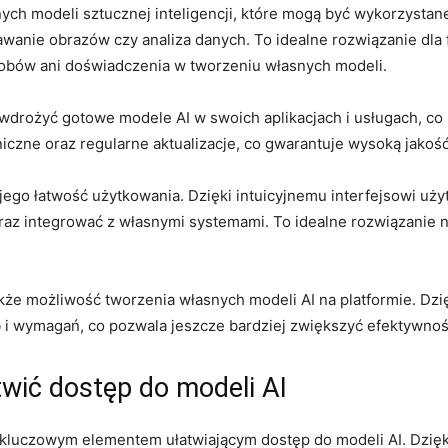
ch modeli sztucznej⁤ inteligencji, które mogą być wykorzystane
anie obrazów czy analiza danych. To idealne rozwiązanie dla fir
asobów ani doświadczenia ⁣w tworzeniu własnych ⁢modeli.
wdrożyć​ gotowe modele AI w swoich aplikacjach i usługach, co 
czne oraz regularne aktualizacje, co gwarantuje wysoką jakość 
jego łatwość użytkowania. Dzięki‌ intuicyjnemu ‍interfejsowi u
raz integrować z własnymi systemami. To idealne ⁢rozwiązanie n
kże możliwość tworzenia własnych modeli⁣ AI na platformie. D
 ⁢i wymagań, co ⁢pozwala jeszcze bardziej zwiększyć efektywność 
wić dostęp do modeli AI
 kluczowym elementem ułatwiającym dostęp do modeli AI. Dzięki t