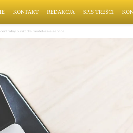
IE
KONTAKT
REDAKCJA
SPIS TREŚCI
KON
 centralny punkt dla model-as-a-service