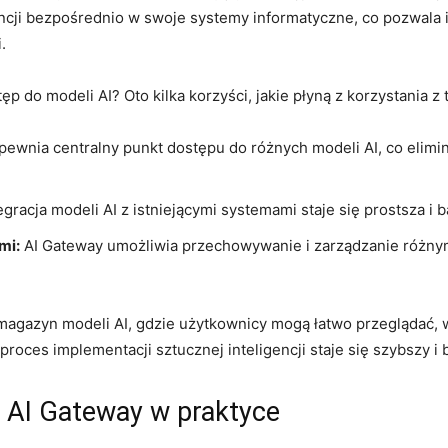
cji bezpośrednio ⁣w swoje systemy informatyczne, co pozwala‍ i
.
p do modeli AI? ‌Oto kilka korzyści, jakie płyną ‍z korzystania z t
ewnia centralny punkt dostępu do⁣ różnych ⁢modeli AI, co ⁢elim
egracja modeli AI z ‍istniejącymi systemami staje się prostsza i b
mi:
AI Gateway umożliwia przechowywanie i zarządzanie różnymi
 ​magazyn modeli AI, gdzie użytkownicy ​mogą ⁤łatwo przeglądać, 
oces implementacji⁢ sztucznej inteligencji ‌staje ‌się szybszy i b
 ‍AI Gateway w praktyce