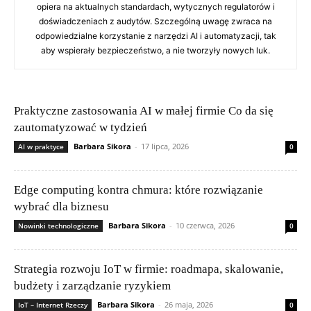
opiera na aktualnych standardach, wytycznych regulatorów i
doświadczeniach z audytów. Szczególną uwagę zwraca na
odpowiedzialne korzystanie z narzędzi AI i automatyzacji, tak
aby wspierały bezpieczeństwo, a nie tworzyły nowych luk.
Praktyczne zastosowania AI w małej firmie Co da się
zautomatyzować w tydzień
Barbara Sikora
-
17 lipca, 2026
AI w praktyce
0
Edge computing kontra chmura: które rozwiązanie
wybrać dla biznesu
Barbara Sikora
-
10 czerwca, 2026
Nowinki technologiczne
0
Strategia rozwoju IoT w firmie: roadmapa, skalowanie,
budżety i zarządzanie ryzykiem
Barbara Sikora
-
26 maja, 2026
IoT – Internet Rzeczy
0