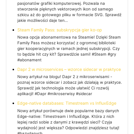
pasjonatów grafiki komputerowej. Pozwala na
stworzenie pięknych vektorowych ikon od samego
szkicu aż do gotowego pliku w formacie SVG. Sprawdź
jakie możliwości daje ten…
Steam Family Pass: subskrypcja gier ko-op
Nowa opcja abonamentowa na Steamie! Dzięki Steam
Family Pass możesz korzystać z ogromnej biblioteki
gier kooperacyjnych w ramach jednej subskrypcji. Czy
to będzie hit czy kit? Sprawdźcie sami! #Steam #gry
#abonament
Dapr 2 w microservices – wzorce sidecar w praktyce
Nowy artykuł na blogu! Dapr 2 z mikroserwisami -
poznaj wzorce sidecar i zobacz jak działają w praktyce.
Sprawdź jak technologia może ułatwić Ci rozwój
aplikacji! #Dapr #mikroserwisy #sidecar
Edge-native databases: Timestream vs InfluxEdge
Nowy artykuł porównuje dwie popularne bazy danych
Edge-native: Timestream i InfluxEdge. Która z nich
lepiej radzi sobie z danymi z krawędzi sieci? Czyja
wydajność jest większa? Odpowiedzi znajdziesz tutaj!
#bazydanych…