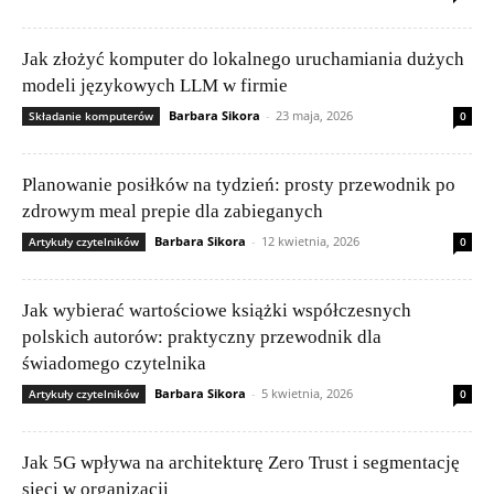
Jak złożyć komputer do lokalnego uruchamiania dużych
modeli językowych LLM w firmie
Barbara Sikora
-
23 maja, 2026
Składanie komputerów
0
Planowanie posiłków na tydzień: prosty przewodnik po
zdrowym meal prepie dla zabieganych
Barbara Sikora
-
12 kwietnia, 2026
Artykuły czytelników
0
Jak wybierać wartościowe książki współczesnych
polskich autorów: praktyczny przewodnik dla
świadomego czytelnika
Barbara Sikora
-
5 kwietnia, 2026
Artykuły czytelników
0
Jak 5G wpływa na architekturę Zero Trust i segmentację
sieci w organizacji