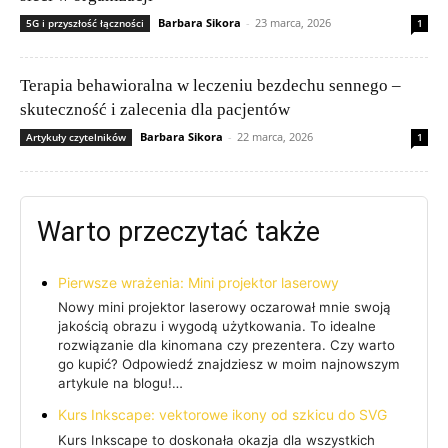
Barbara Sikora
-
23 marca, 2026
5G i przyszłość łączności
1
Terapia behawioralna w leczeniu bezdechu sennego –
skuteczność i zalecenia dla pacjentów
Barbara Sikora
-
22 marca, 2026
Artykuły czytelników
1
Warto przeczytać także
Pierwsze wrażenia: Mini projektor laserowy
Nowy mini projektor laserowy oczarował mnie swoją
jakością obrazu i wygodą użytkowania. To idealne
rozwiązanie dla kinomana czy prezentera. Czy warto
go kupić? Odpowiedź znajdziesz w moim najnowszym
artykule na blogu!…
Kurs Inkscape: vektorowe ikony od szkicu do SVG
Kurs Inkscape to doskonała okazja dla wszystkich